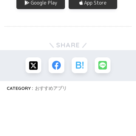
Google Play
App Store
SHARE
CATEGORY :
おすすめアプリ