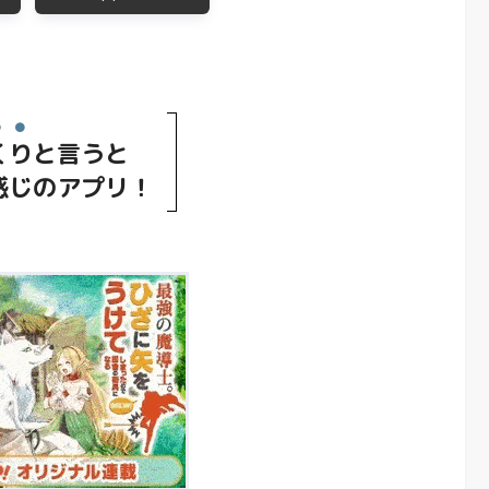
くり
と言うと
感じのアプリ！